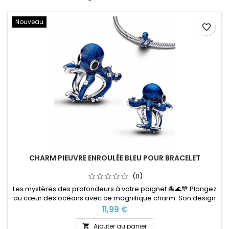
Nouveau
favorite_border
CHARM PIEUVRE ENROULÉE BLEU POUR BRACELET
(0)
Les mystères des profondeurs à votre poignet 🐙🌊💙 Plongez
au cœur des océans avec ce magnifique charm. Son design
raffiné évoque les fonds marins, les eaux cristallines et toute
Prix
11,99 €
la magie de la vie sous-marine. Parfait pour les amoureux de
la mer, les passionnés de plongée ou les aventuriers dans
Ajouter au panier
