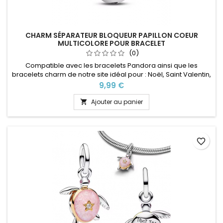
CHARM SÉPARATEUR BLOQUEUR PAPILLON COEUR
MULTICOLORE POUR BRACELET
(0)
Compatible avec les bracelets Pandora ainsi que les
bracelets charm de notre site idéal pour : Noël, Saint Valentin,
anniversaire, anniversaire de mariage Présence d'une
Prix
9,99 €
bague en silicone à l'intérieur pour éviter de coulisser
Ajouter au panier

favorite_border