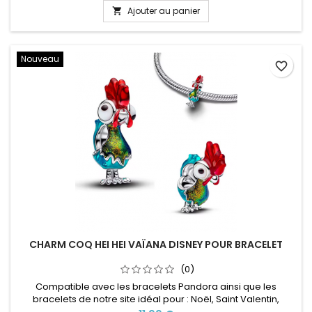
voyages, ce charm apportera une touche d'élégance et de
Ajouter au panier

caractère à votre bracelet. Portez-le comme le souvenir
d'une escapade au bord de...
Nouveau
favorite_border
CHARM COQ HEI HEI VAÏANA DISNEY POUR BRACELET
(0)
Compatible avec les bracelets Pandora ainsi que les
bracelets de notre site idéal pour : Noël, Saint Valentin,
anniversaire, anniversaire de mariage