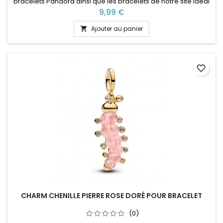
bracelets Pandora ainsi que les bracelets de notre site idéal
pour : Noël, Saint Valentin, anniversaire, anniversaire de
Prix
9,99 €
mariage
Ajouter au panier

favorite_border
CHARM CHENILLE PIERRE ROSE DORÉ POUR BRACELET
(0)