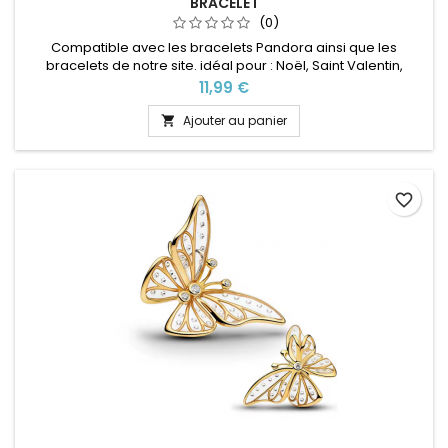
BRACELET
(0)
Compatible avec les bracelets Pandora ainsi que les
bracelets de notre site. idéal pour : Noël, Saint Valentin,
anniversaire, anniversaire de mariage
Prix
11,99 €
Ajouter au panier

favorite_border