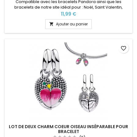
Compatible avec les bracelets Pandora ainsi que les
bracelets de notre site idéal pour : Noël, Saint Valentin,
anniversaire, anniversaire de mariage
Prix
11,99 €
Ajouter au panier

favorite_border
LOT DE DEUX CHARM COEUR OISEAU INSÉPARABLE POUR
BRACELET