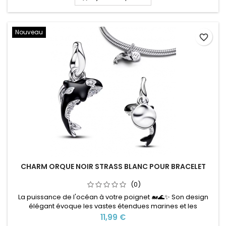
l'âme, ce charm apportera une touche originale et élégante
à...
Nouveau
favorite_border
CHARM ORQUE NOIR STRASS BLANC POUR BRACELET
(0)
La puissance de l'océan à votre poignet 🐋🌊✨ Son design
élégant évoque les vastes étendues marines et les
rencontres inoubliables avec la faune sauvage. Idéal pour
Prix
11,99 €
les amoureux de la mer, des animaux marins ou des grands