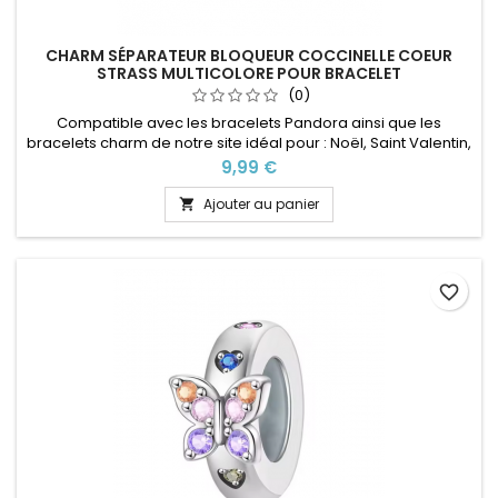
CHARM SÉPARATEUR BLOQUEUR COCCINELLE COEUR
STRASS MULTICOLORE POUR BRACELET
(0)
Compatible avec les bracelets Pandora ainsi que les
bracelets charm de notre site idéal pour : Noël, Saint Valentin,
anniversaire, anniversaire de mariage Présence d'une
Prix
9,99 €
bague en silicone à l'intérieur pour éviter de coulisser
Ajouter au panier

favorite_border