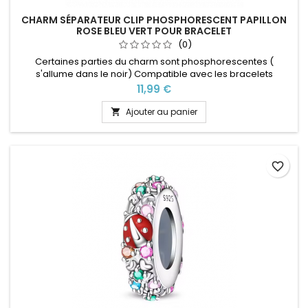
CHARM SÉPARATEUR CLIP PHOSPHORESCENT PAPILLON
ROSE BLEU VERT POUR BRACELET
(0)
Certaines parties du charm sont phosphorescentes (
s'allume dans le noir) Compatible avec les bracelets
Pandora ainsi que les bracelets de notre site idéal pour :
Prix
11,99 €
Noël, Saint Valentin, anniversaire, anniversaire de mariage
Ajouter au panier

favorite_border