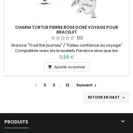
CHARM TORTUE PIERRE ROSE DORÉ VOYAGE POUR
BRACELET
(0)
Gravure "Trust the journey" / "Faites confiance au voyage"
Compatible avec les bracelets Pandora ainsi que les
bracelets de notre site idéal pour : Noël, Saint Valentin,
Prix
11,99 €
anniversaire, anniversaire de mariage
Ajouter au panier

1
2
3
…
12
Suivant

RETOUR EN HAUT


PRODUITS