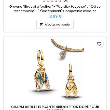
(0)
Gravure "Birds of a feather" - "We stick together" / "Qui se
ressemblent" - "s'assemblent" Compatible avec les
bracelets Pandora ainsi que les bracelets de notre site idéal
Prix
13,99 €
pour : Noël, Saint Valentin, anniversaire, anniversaire de
mariage
Ajouter au panier

favorite_border
CHARM ABEILLE ÉLÉGANTE BRIDGERTON DORÉ POUR