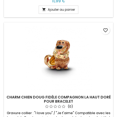
Prix
11,99 €
Ajouter au panier

favorite_border
CHARM CHIEN DOUG FIDÈLE COMPAGNON LA HAUT DORÉ
POUR BRACELET
(0)
Gravure collier : "I love you" / "Je t'aime" Compatible avec les