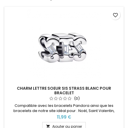
favorite_border
CHARM LETTRE SOEUR SIS STRASS BLANC POUR
BRACELET
(0)
Compatible avec les bracelets Pandora ainsi que les
bracelets de notre site idéal pour : Noël, Saint Valentin,
anniversaire, anniversaire de mariage
Prix
11,99 €
Ajouter au panier
