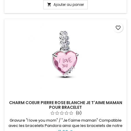
Ajouter au panier

favorite_border
CHARM COEUR PIERRE ROSE BLANCHE JE T'AIME MAMAN
POUR BRACELET
(0)
Gravure "I love you mom" / "Je t'aime maman" Compatible
avec les bracelets Pandora ainsi que les bracelets de notre
site idéal pour : Noël, Saint Valentin, anniversaire,