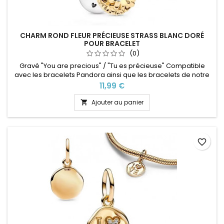
CHARM ROND FLEUR PRÉCIEUSE STRASS BLANC DORÉ
POUR BRACELET
(0)
Gravé "You are precious" / "Tu es précieuse" Compatible
avec les bracelets Pandora ainsi que les bracelets de notre
site idéal pour : Noël, Saint Valentin, anniversaire,
Prix
11,99 €
anniversaire de mariage
Ajouter au panier

favorite_border