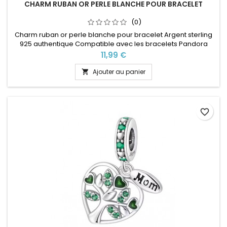
CHARM RUBAN OR PERLE BLANCHE POUR BRACELET
(0)
Charm ruban or perle blanche pour bracelet Argent sterling
925 authentique Compatible avec les bracelets Pandora
ainsi que les bracelets de notre site idéal pour : Noël, Saint
Prix
11,99 €
Valentin, anniversaire, anniversaire de mariage
Ajouter au panier

favorite_border