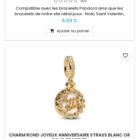
(0)
Compatible avec les bracelets Pandora ainsi que les
bracelets de notre site idéal pour : Noël, Saint Valentin,
anniversaire, anniversaire de mariage
Prix
9,99 €
Ajouter au panier

favorite_border
CHARM ROND JOYEUX ANNIVERSAIRE STRASS BLANC OR