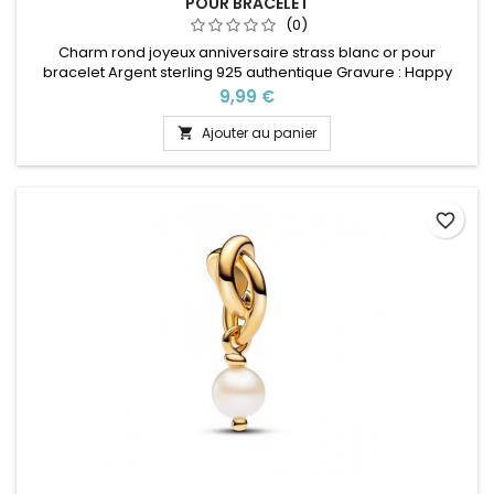
POUR BRACELET
(0)
Charm rond joyeux anniversaire strass blanc or pour
bracelet Argent sterling 925 authentique Gravure : Happy
Bday ( joyeux anniversaire ) Compatible avec les bracelets
Prix
9,99 €
Pandora ainsi que les bracelets de notre site idéal pour :
Noël, Saint Valentin, anniversaire, anniversaire de mariage
Ajouter au panier

favorite_border