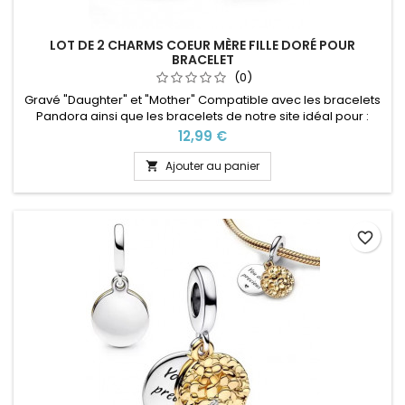
LOT DE 2 CHARMS COEUR MÈRE FILLE DORÉ POUR
BRACELET
(0)
Gravé "Daughter" et "Mother" Compatible avec les bracelets
Pandora ainsi que les bracelets de notre site idéal pour :
Noël, Saint Valentin, anniversaire, anniversaire de mariage
Prix
12,99 €
Ajouter au panier

favorite_border