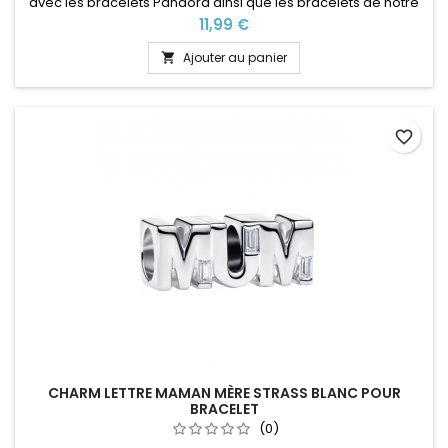
avec les bracelets Pandora ainsi que les bracelets de notre
site idéal pour : Noël, Saint Valentin, anniversaire,
Prix
11,99 €
anniversaire de mariage
Ajouter au panier

favorite_border
CHARM LETTRE MAMAN MÈRE STRASS BLANC POUR
BRACELET
(0)