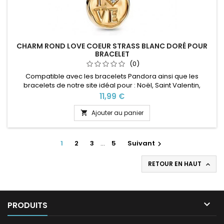
CHARM ROND LOVE COEUR STRASS BLANC DORÉ POUR
BRACELET
(0)
Compatible avec les bracelets Pandora ainsi que les
bracelets de notre site idéal pour : Noël, Saint Valentin,
anniversaire, anniversaire de mariage
Prix
11,99 €
Ajouter au panier

1
2
3
…
5
Suivant

RETOUR EN HAUT


PRODUITS