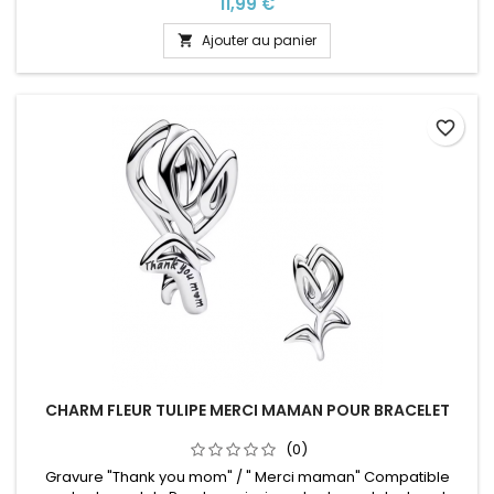
Prix
11,99 €
anniversaire de mariage
Ajouter au panier

favorite_border
CHARM FLEUR TULIPE MERCI MAMAN POUR BRACELET
(0)
Gravure "Thank you mom" / " Merci maman" Compatible