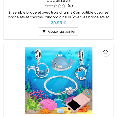
COQUILLAGE
(0)
Ensemble bracelet avec trois charms Compatible avec les
bracelets et charms Pandora ainsi qu'avec les bracelets et
charms de notre site idéal pour : Noël, Saint Valentin,
Prix
39,99 €
anniversaire, anniversaire de mariage Plusieurs tailles
disponible Pour la dimensions nous conseillons 2cm en plus
Ajouter au panier

par rapport à la circonférence de votre poignet
favorite_border