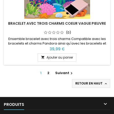
BRACELET AVEC TROIS CHARMS COEUR VAGUE PIEUVRE
(0)
Ensemble bracelet avec trois charms Compatible avec les
bracelets et charms Pandora ainsi qu'avec les bracelets et
charms de notre site idéal pour : Noël, Saint Valentin,
Prix
39,99 €
anniversaire, anniversaire de mariage Plusieurs tailles
disponible Pour la dimensions nous conseillons 2cm en plus
Ajouter au panier

par rapport à la circonférence de votre poignet
1
2
Suivant

RETOUR EN HAUT


PRODUITS