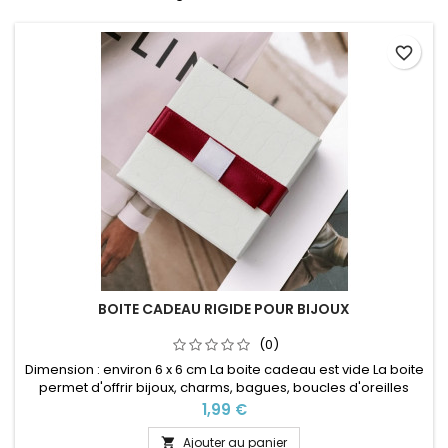
favorite_border
BOITE CADEAU RIGIDE POUR BIJOUX
(0)
Dimension : environ 6 x 6 cm La boite cadeau est vide La boite
permet d'offrir bijoux, charms, bagues, boucles d'oreilles
dans un magnifique écrin idéal pour : Noël, Saint Valentin,
Prix
1,99 €
anniversaire, anniversaire de mariage, fête des mères La
vente de boite cadeau est réservé aux clients achetant des
Ajouter au panier
