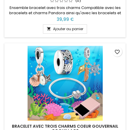
(0)
Ensemble bracelet avec trois charms Compatible avec les
bracelets et charms Pandora ainsi qu'avec les bracelets et
charms de notre site idéal pour : Noël, Saint Valentin,
Prix
39,99 €
anniversaire, anniversaire de mariage Plusieurs tailles
disponible Pour la dimensions nous conseillons 2cm en plus
Ajouter au panier

par rapport à la circonférence de votre poignet
favorite_border
BRACELET AVEC TROIS CHARMS COEUR GOUVERNAIL