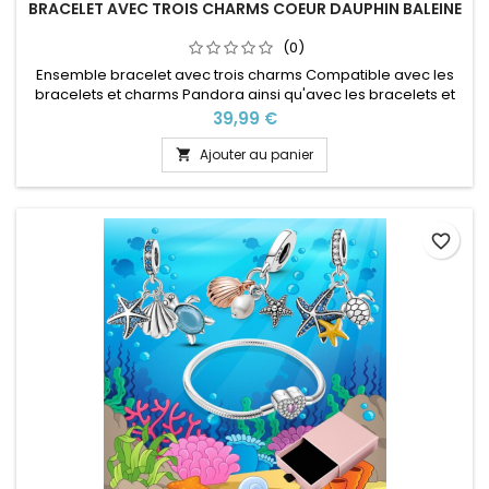
BRACELET AVEC TROIS CHARMS COEUR DAUPHIN BALEINE
(0)
Ensemble bracelet avec trois charms Compatible avec les
bracelets et charms Pandora ainsi qu'avec les bracelets et
charms de notre site idéal pour : Noël, Saint Valentin,
Prix
39,99 €
anniversaire, anniversaire de mariage Plusieurs tailles
disponible Pour la dimensions nous conseillons 2cm en plus
Ajouter au panier

par rapport à la circonférence de votre poignet
favorite_border