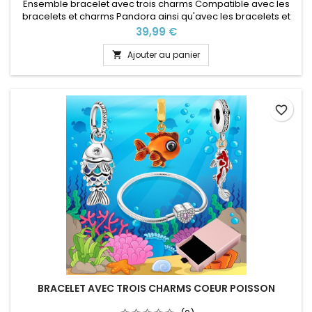
Ensemble bracelet avec trois charms Compatible avec les
bracelets et charms Pandora ainsi qu'avec les bracelets et
charms de notre site idéal pour : Noël, Saint Valentin,
Prix
39,99 €
anniversaire, anniversaire de mariage Plusieurs tailles
disponible Pour la dimensions nous conseillons 2cm en plus
Ajouter au panier

par rapport à la circonférence de votre poignet
favorite_border
BRACELET AVEC TROIS CHARMS COEUR POISSON