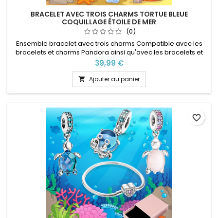
BRACELET AVEC TROIS CHARMS TORTUE BLEUE
COQUILLAGE ÉTOILE DE MER
(0)
Ensemble bracelet avec trois charms Compatible avec les
bracelets et charms Pandora ainsi qu'avec les bracelets et
charms de notre site idéal pour : Noël, Saint Valentin,
Prix
39,99 €
anniversaire, anniversaire de mariage Plusieurs tailles
disponible Pour la dimensions nous conseillons 2cm en plus
Ajouter au panier

par rapport à la circonférence de votre poignet
favorite_border