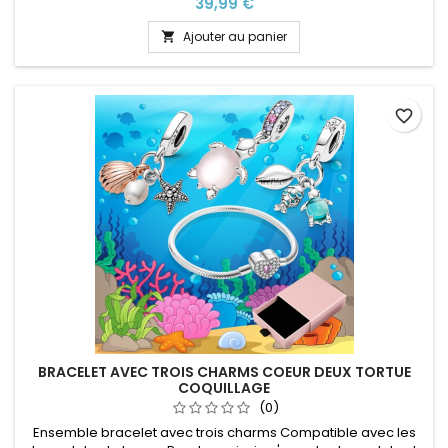
Prix
39,99 €
anniversaire, anniversaire de mariage Plusieurs tailles
disponible Pour la dimensions nous conseillons 2cm en plus
Ajouter au panier

par rapport à la circonférence de votre poignet
favorite_border
BRACELET AVEC TROIS CHARMS COEUR DEUX TORTUE
COQUILLAGE
(0)
Ensemble bracelet avec trois charms Compatible avec les