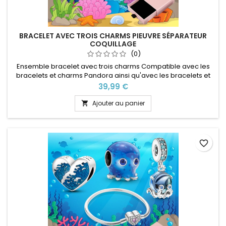
BRACELET AVEC TROIS CHARMS PIEUVRE SÉPARATEUR
COQUILLAGE
(0)
Ensemble bracelet avec trois charms Compatible avec les
bracelets et charms Pandora ainsi qu'avec les bracelets et
charms de notre site idéal pour : Noël, Saint Valentin,
Prix
39,99 €
anniversaire, anniversaire de mariage Plusieurs tailles
disponible Pour la dimensions nous conseillons 2cm en plus
Ajouter au panier

par rapport à la circonférence de votre poignet
favorite_border