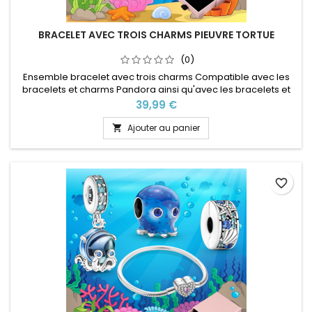
BRACELET AVEC TROIS CHARMS PIEUVRE TORTUE
(0)
Ensemble bracelet avec trois charms Compatible avec les
bracelets et charms Pandora ainsi qu'avec les bracelets et
charms de notre site idéal pour : Noël, Saint Valentin,
Prix
39,99 €
anniversaire, anniversaire de mariage Plusieurs tailles
disponible Pour la dimensions nous conseillons 2cm en plus
Ajouter au panier

par rapport à la circonférence de votre poignet
favorite_border