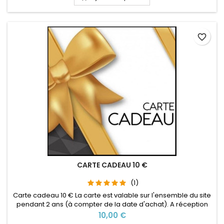
produits sur notre boutique (bijoux, accessoires, etc...)
favorite_border
CARTE CADEAU 10 €
(1)
Carte cadeau 10 € La carte est valable sur l'ensemble du site
pendant 2 ans (à compter de la date d'achat). A réception
de votre commande, nous vous enverrons par mail une e-
Prix
10,00 €
carte cadeau avec un code valable sur le site (utilisable en