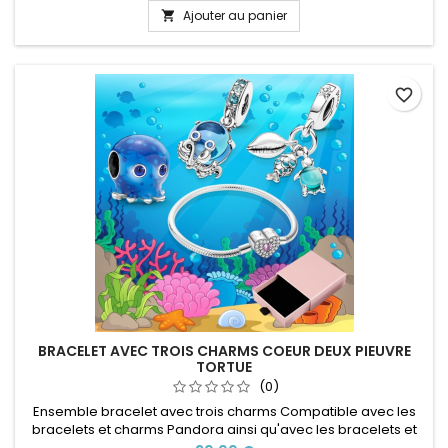
plusieurs fois) dans les 24h. Exemple : Si vous souhaitez une
Ajouter au panier

carte de 50€ (indiqué quantité 5) Si vous souhaitez...
favorite_border
BRACELET AVEC TROIS CHARMS COEUR DEUX PIEUVRE
TORTUE
(0)
Ensemble bracelet avec trois charms Compatible avec les
bracelets et charms Pandora ainsi qu'avec les bracelets et
charms de notre site idéal pour : Noël, Saint Valentin,