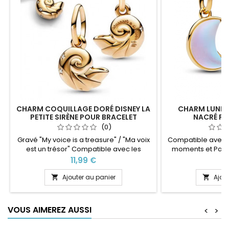
CHARM COQUILLAGE DORÉ DISNEY LA
CHARM LUNE D
PETITE SIRÈNE POUR BRACELET
NACRÉ PO
(0)
Gravé "My voice is a treasure" / "Ma voix
Compatible avec 
est un trésor" Compatible avec les
moments et Pand
bracelets Pandora ainsi que les
bracelets de no
Prix
Pr
11,99 €
1
bracelets de notre site idéal pour : Noël,
Maillon également
Saint Valentin, anniversaire, anniversaire
Saint Valentin, ann
Ajouter au panier
Ajou


de mariage
de 
VOUS AIMEREZ AUSSI
<
>