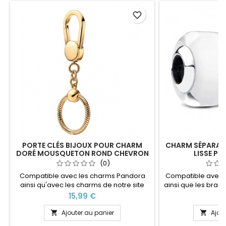
favorite_border
PORTE CLÉS BIJOUX POUR CHARM
CHARM SÉPARAT
DORÉ MOUSQUETON ROND CHEVRON
LISSE PO
(0)
Compatible avec les charms Pandora
Compatible avec 
ainsi qu'avec les charms de notre site
ainsi que les brace
idéal pour : Noël, Saint Valentin,
pour : Noël, Saint 
Prix
Pr
15,99 €
9
anniversaire, anniversaire de mariage
anniversa
L'ouverture pour les charms se fait au
Ajouter au panier
Ajou


niveau de la boule en argent