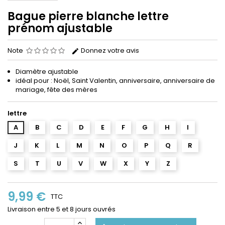
Bague pierre blanche lettre
prénom ajustable
Note
Donnez votre avis
Diamètre ajustable
idéal pour : Noël, Saint Valentin, anniversaire, anniversaire de
mariag
e,
fête des mères
lettre
A
B
C
D
E
F
G
H
I
J
K
L
M
N
O
P
Q
R
S
T
U
V
W
X
Y
Z
9,99 €
TTC
Livraison entre 5 et 8 jours ouvrés