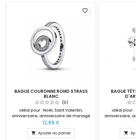
favorite_border
BAGUE COURONNE ROND STRASS
BAGUE TÊTE
BLANC
D'ARB
(0)
idéal pour : Noël, Saint Valentin,
idéal pour : No
anniversaire, anniversaire de mariage
anniversaire, an
Retrouvez nos charms de la même
Prix
Pr
12,99 €
12
collection en cliquant ICI
Ajouter au panier
Ajou

